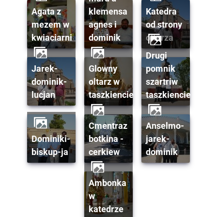
agata z
klemensa
katedra
mezem w
agnes i
od strony
kwiaciarni
dominik
oltarza
drugi
jarek-
glowny
pomnik
dominik-
oltarz w
szartriw
lucjan
taszkiencie
taszkiencie
cmentraz
anselmo-
dominiki-
botkina -
jarek-
biskup-ja
cerkiew
dominik
ambonka
w
katedrze