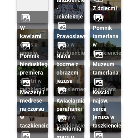
-
z dziecmi
rekolekcje
ulicy
w
pomnik
kawiarni
prawoslawna
tamerlana
oazis u
kuria w
w
angelo
taszkiencie
taszkiencie
pomnik
nawa
hinduskiego
boczne z
muzeum
premiera
obrazem
tamerlana
szartri w
jezusa
-
taszkiencie
milosiernego
taszkient
meczety i
kosciol
medrese
kwiaciarnia
najsw.
na czorsu
parafianki
serca
w
agaty w
jezusa w
taszkiencie
taszkiencie
taszkiencie
kawiarnia
maru u