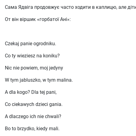
Сама Ядвіга продовжує часто ходити в каплицю, але діти
От він віршик «горбатої Ані»:
Czekaj panie ogrodniku.
Co ty wieziesz na koniku?
Nic nie powiem, moj jedyny
W tym jabluszko, w tym malina.
A dla kogo? Dla tej pani,
Co ciekawych dzieci gania.
A dlaczego ich nie chwali?
Bo to brzydko, kiedy mali.