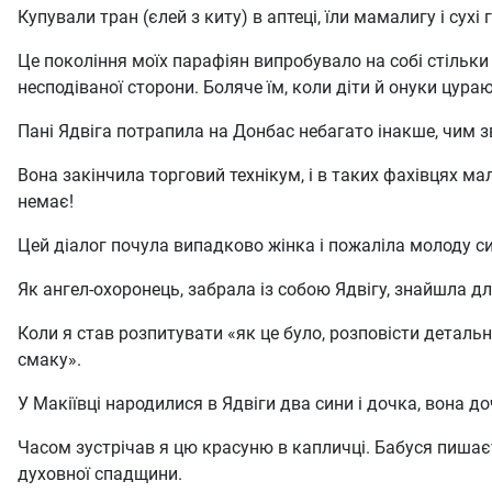
Купували тран (єлей з киту) в аптеці, їли мамалигу і сухі 
Це покоління моїх парафіян випробувало на собі стільки
несподіваної сторони. Боляче їм, коли діти й онуки цура
Пані Ядвіга потрапила на Донбас небагато інакше, чим зв
Вона закінчила торговий технікум, і в таких фахівцях м
немає!
Цей діалог почула випадково жінка і пожаліла молоду сим
Як ангел-охоронець, забрала із собою Ядвігу, знайшла д
Коли я став розпитувати «як це було, розповісти детальн
смаку».
У Макіївці народилися в Ядвіги два сини і дочка, вона д
Часом зустрічав я цю красуню в капличці. Бабуся пишаєть
духовної спадщини.