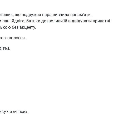
 віршик, що подружня пара вивчила напам'ять.
м пані Ядвіга, батьки дозволили їй відвідувати приватні
ською без акценту.
кого волосся.
ітей.
ку чи «чіпси» .