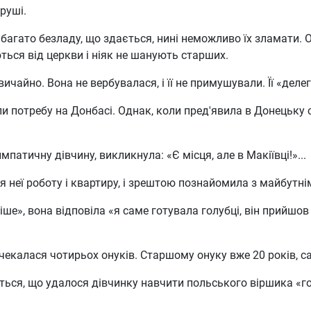
груші.
 багато безладу, що здається, нині неможливо їх зламати. 
ються від церкви і ніяк не шанують старших.
ичайно. Вона не вербувалася, і її не примушували. Її «деле
али потребу на Донбасі. Однак, коли пред'явила в Донецьк
патичну дівчину, викликнула: «Є місця, але в Макіївці!»...
ля неї роботу і квартиру, і зрештою познайомила з майбут
іше», вона відповіла «я саме готувала голубці, він прийшов
очекалася чотирьох онуків. Старшому онуку вже 20 років, с
ся, що удалося дівчинку навчити польського віршика «горба