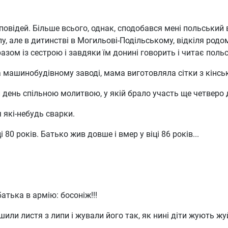
повідей. Більше всього, однак, сподобався мені польський
лу, але в дитинстві в Могильові-Подільському, відкіля родо
 разом із сестрою і завдяки їм донині говорить і читає поль
машинобудівному заводі, мама виготовляла сітки з кінсь
 день спільною молитвою, у якій брало участь ще четверо д
 які-небудь сварки.
80 років. Батько жив довше і вмер у віці 86 років...
батька в армію: босоніж!!!
ли листя з липи і жували його так, як нині діти жують жуй