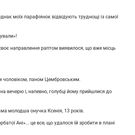
Однак моїх парафіянок відвідують труднощі із самої
гували»!
у своє направлення раптом виявилося, що вже місць
нім чоловіком, паном Цембровським.
 на вечерю і, напевно, голубці йому прийшлися до
ама молодша онучка Ксенія, 13 років.
тої Ані»... це все, що удалося їй зробити в плані