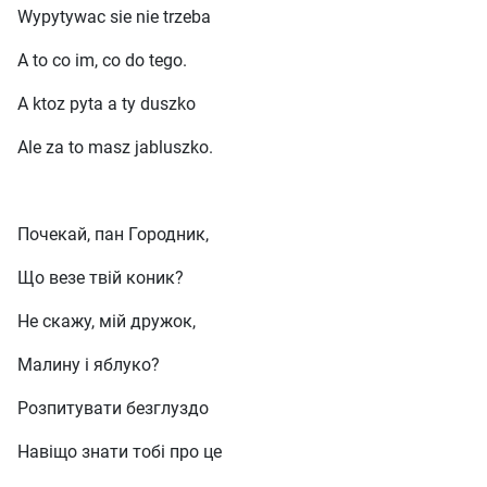
Wypytywac sie nie trzeba
A to co im, co do tego.
A ktoz pyta a ty duszko
Ale za to masz jabluszko.
Почекай, пан Городник,
Що везе твій коник?
Не скажу, мій дружок,
Малину і яблуко?
Розпитувати безглуздо
Навіщо знати тобі про це