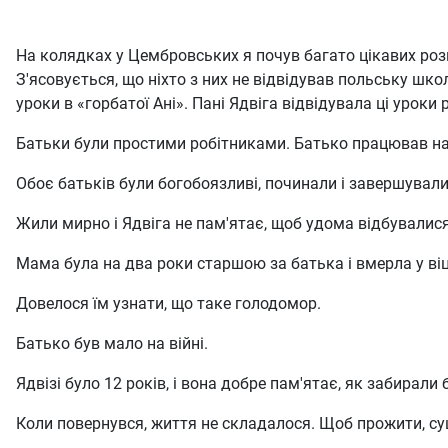
На колядках у Цембровських я почув багато цікавих роз
З'ясовується, що ніхто з них не відвідував польську шко
уроки в «горбатої Ані». Пані Ядвіга відвідувала ці уроки
Батьки були простими робітниками. Батько працював на 
Обоє батьків були богобоязливі, починали і завершували
Жили мирно і Ядвіга не пам'ятає, щоб удома відбувалися
Мама була на два роки старшою за батька і вмерла у віці 
Довелося їм узнати, що таке голодомор.
Батько був мало на війні.
Ядвізі було 12 років, і вона добре пам'ятає, як забирали 
Коли повернувся, життя не складалося. Щоб прожити, суши