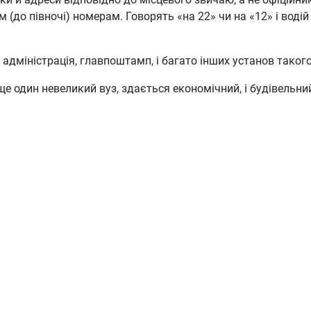
 (до півночі) номерам. Говорять «на 22» чи на «12» і водій
адміністрація, главпоштамп, і багато інших установ такого
 ще один невеликий вуз, здається економічний, і будівельн