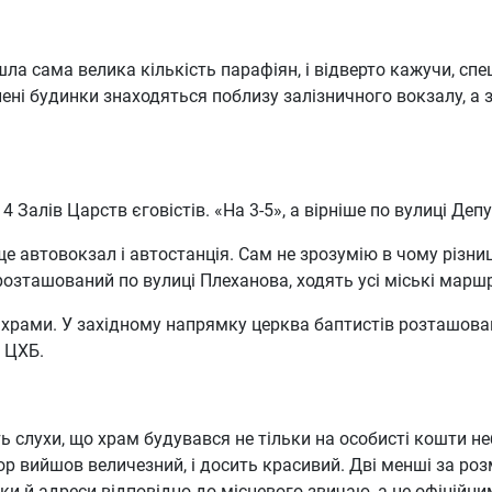
ла сама велика кількість парафіян, і відверто кажучи, спе
ені будинки знаходяться поблизу залізничного вокзалу, а 
Залів Царств єговістів. «На 3-5», а вірніше по вулиці Деп
 автовокзал і автостанція. Сам не зрозумію в чому різниця
розташований по вулиці Плеханова, ходять усі міські марш
х храми. У західному напрямку церква баптистів розташова
 ЦХБ.
лухи, що храм будувався не тільки на особисті кошти небі
бор вийшов величезний, і досить красивий. Дві менші за роз
ки й адреси відповідно до місцевого звичаю, а не офіційни