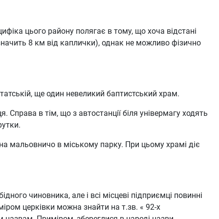
цифіка цього району полягає в тому, що хоча відстані
значить 8 км від каплички), однак не можливо фізично
утатській, ще один невеликий баптистський храм.
. Справа в тім, що з автостанції біля універмагу ходять
рутки.
на мальовничо в міському парку. При цьому храмі діє
дного чиновника, але і всі місцеві підприємці повинні
міром церківки можна знайти на т.зв. « 92-х
м назвам. Приміром, збереглися в народі назви