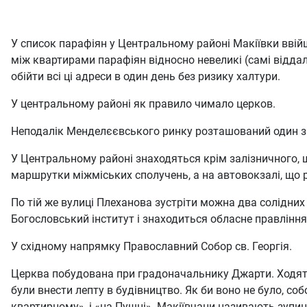
У список парафіян у Центральному районі Макіївки ввійш
між квартирами парафіян відносно невеликі (самі віддал
обійти всі ці адреси в один день без ризику халтури.
У центральному районі як правило чимало церков.
Неподалік Менделєєвського ринку розташований один з 4 
У Центральному районі знаходяться крім залізничного, ще
маршрутки міжміських сполучень, а на автовокзалі, що 
По тій же вулиці Плеханова зустріти можна два солідни
Богословський інститут і знаходиться обласне правління
У східному напрямку Православний Собор св. Георгія.
Церква побудована при градоначальнику Джарти. Ходять с
були внести лепту в будівництво. Як би воно не було, со
квартирному», і «на Пушці». Макіївчани називають зупин