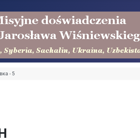
вка - 5
Н