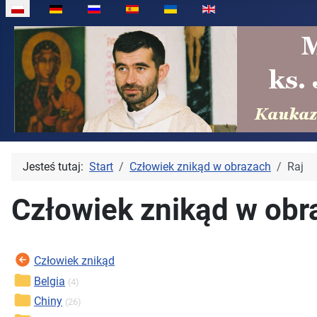
Wybierz swój język
Jesteś tutaj:
Start
Człowiek znikąd w obrazach
Raj
Człowiek znikąd w obr
Człowiek znikąd
Belgia
(4)
Chiny
(26)