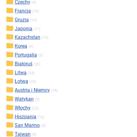
Czechy
(4)
Francja
(10)
Gruzja
(10)
Japonia
(11)
Kazachstan
(10)
Korea
(6)
Portugalia
(3)
Białoruś
(20)
Litwa
(24)
Łotwa
(20)
Austria i Niemcy
(18)
Watykan
(5)
Włochy
(22)
Hiszpania
(16)
San Marino
(4)
Tajwan
(6)