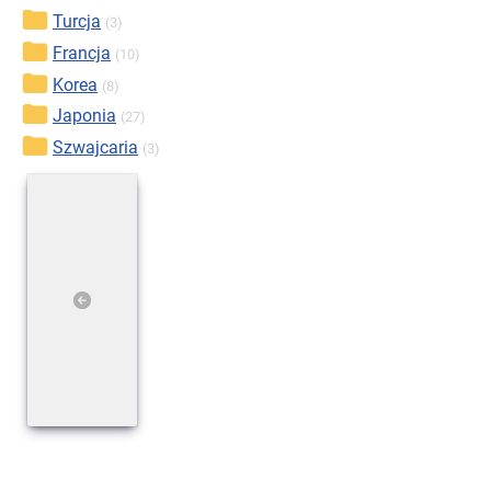
Turcja
(3)
Francja
(10)
Korea
(8)
Japonia
(27)
Szwajcaria
(3)