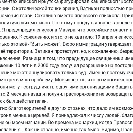
ументах епископ Иркутска фигурировал как епископ "Восто
понии. С католической точки зрения, Ватикан полностью п
номочия главы Сахалина вместо японского епископа. При
литических мотивов. По этому поводу в январе - апреле т
Я предупредил епископа Мазура, что российские власти н
ванию. К сожалению, и этого не хватило: 19 апреля еписк
олько это всё - "быть может". Бюро иммиграции утверждае
 территории. Ватикан протестует, но, к сожалению, безре
ъяснения. Разница в том, что предыдущие священники имел
ении 10 лет и в 2000 году получил разрешение на постоя
решение может аннулировать только суд. Именно поэтому 
мотреть мою проблему. Мне известно, что во многих япон
то они могут сотрудничать с другими организациями Защи
о 2 месяца назад я получил распоряжение не возвращаться
ск был действителен.
их благотворителей в других странах, что дало им возмо
троил меньше церквей. Я принадлежал к числу людей, бла
ие об моём изгнании. Во времена монархии, когда Правос
лавных... Как ни странно, именно так было. Видимо, Пра