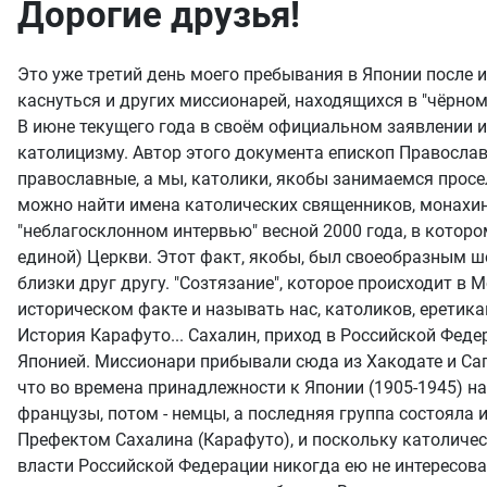
Дорогие друзья!
Это уже третий день моего пребывания в Японии после и
каснуться и других миссионарей, находящихся в "чёрном
В июне текущего года в своём официальном заявлении и
католицизму. Автор этого документа епископ Православ
православные, а мы, католики, якобы занимаемся просе
можно найти имена католических священников, монахинь
"неблагосклонном интервью" весной 2000 года, в котором
единой) Церкви. Этот факт, якобы, был своеобразным шо
близки друг другу. "Созтязание", которое происходит в
историческом факте и называть нас, католиков, еретика
История Карафуто... Сахалин, приход в Российской Феде
Японией. Миссионари прибывали сюда из Хакодате и Сап
что во времена принадлежности к Японии (1905-1945) на
французы, потом - немцы, а последняя группа состояла 
Префектом Сахалина (Карафуто), и поскольку католическ
власти Российской Федерации никогда ею не интересова