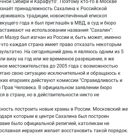
чной Сибири и Карафуто". Поэтому кто-то в Москве
ризнаёт принадлежность Сахалина к Российской
держиваясь традиции, новоиспечённый епископ
екущего года я был приглашён в МВД, в суд и бюро
астаивают на использовании названия "Сахалин":
оп Мазур был изгнан из России и, быть может, именно
т, что каждая страна имеет право отказать некоторым
зультатно. На сегодняшний день я являюсь одним из 5
и визу на год или же временное разрешение, я же
нное местожительства до 2005 года с возможностью
считаю свою ситуацию исключительной и обращаюсь к
ских епархиях действуют комиссии "Справедливость и
ты Прав Человека. В официальном заявлении бюро
 в страну, но в действительности никто не
жность построить новые храмы в России. Московский же
годаря которым в центре Сахалина был построен
лавие было официальной религией, католикам не
вославная иерархия желает восстановить такой порядок.