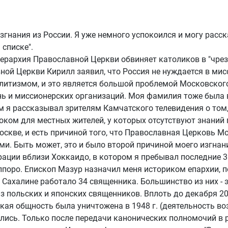
згнания из России. Я уже немного успокоился и могу расс
 списке".
ерархия Православной Церкви обвиняет католиков в "чрез
ной Церкви Кирилл заявил, что Россия не нуждается в мис
литизмом, и это является большой проблемой Московского
 и миссионерских организаций. Моя фамилия тоже была вн
 я рассказывал зрителям Камчатского телевидения о том, ч
ком для местных жителей, у которых отсутствуют знаний п
 Москве, и есть причиной того, что Православная Церковь
ми. Быть может, это и было второй причиной моего изгнан
рации вблизи Хоккаидо, в котором я пребывал последние 3
поро. Епископ Мазур назначил меня историком епархии, п
 Сахалине работало 34 священника. Большинство из них -
из польских и японских священников. Вплоть до декабря 2
ая общность была уничтожена в 1948 г. (деятельность воз
лись. Только после передачи канонических полномочий в 