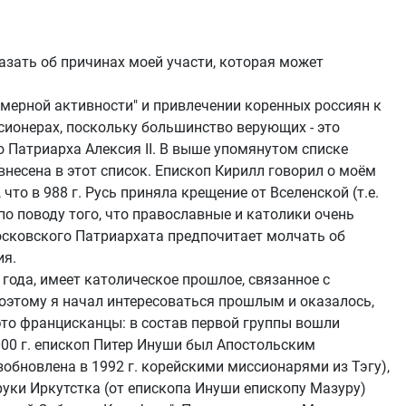
казать об причинах моей участи, которая может
мерной активности" и привлечении коренных россиян к
сионерах, поскольку большинство верующих - это
 Патриарха Алексия II. В выше упомянутом списке
есена в этот список. Епископ Кирилл говорил о моём
то в 988 г. Русь приняла крещение от Вселенской (т.е.
о поводу того, что православные и католики очень
 Московского Патриархата предпочитает молчать об
ия.
 года, имеет католическое прошлое, связанное с
оэтому я начал интересоваться прошлым и оказалось,
 это францисканцы: в состав первой группы вошли
000 г. епископ Питер Инуши был Апостольским
обновлена в 1992 г. корейскими миссионарями из Тэгу),
руки Иркутстка (от епископа Инуши епископу Мазуру)