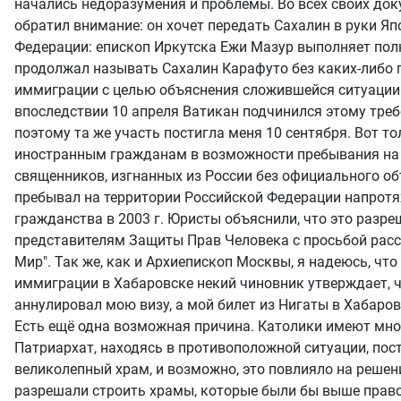
начались недоразумения и проблемы. Во всех своих док
обратил внимание: он хочет передать Сахалин в руки Я
Федерации: епископ Иркутска Ежи Мазур выполняет пол
продолжал называть Сахалин Карафуто без каких-либо по
иммиграции с целью объяснения сложившейся ситуации. 
впоследствии 10 апреля Ватикан подчинился этому требо
поэтому та же участь постигла меня 10 сентября. Вот т
иностранным гражданам в возможности пребывания на её
священников, изгнанных из России без официального об
пребывал на территории Российской Федерации напротяж
гражданства в 2003 г. Юристы объяснили, что это раз
представителям Защиты Прав Человека с просьбой расс
Мир". Так же, как и Архиепископ Москвы, я надеюсь, ч
иммиграции в Хабаровске некий чиновник утверждает, чт
аннулировал мою визу, а мой билет из Нигаты в Хабаров
Есть ещё одна возможная причина. Католики имеют мног
Патриархат, находясь в противоположной ситуации, пос
великолепный храм, и возможно, это повлияло на решен
разрешали строить храмы, которые были бы выше правос