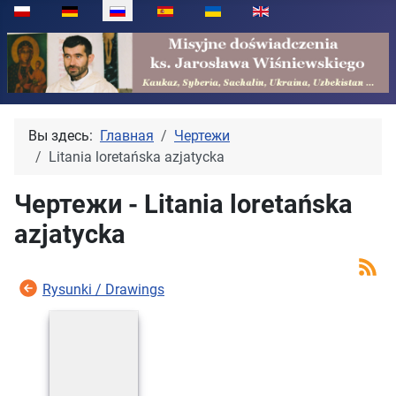
Выберите язык
Вы здесь:
Главная
Чертежи
Litania loretańska azjatycka
Чертежи - Litania loretańska
azjatycka
Rysunki / Drawings