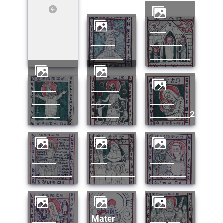
____
______
________
________
__________
______
_______
_______
_____
______
_______
_______
__________2
______
____
______
__________
___________
_________
______
Mater
____ ___