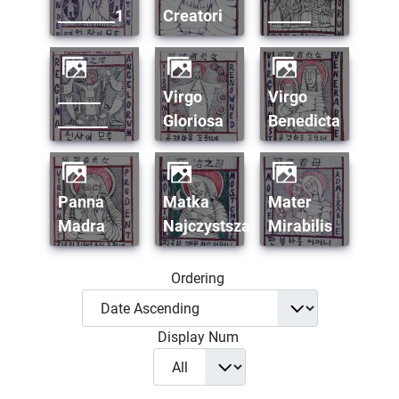
________1
Creatori
______
______
Virgo
Virgo
_______
Gloriosa
Benedicta
Panna
Matka
Mater
Madra
Najczystsza
Mirabilis
Ordering
Display Num