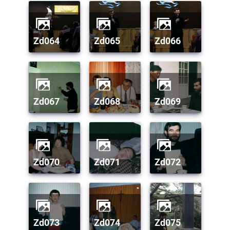
zd064
zd065
zd066
zd067
zd068
zd069
zd070
zd071
zd072
zd073
zd074
zd075