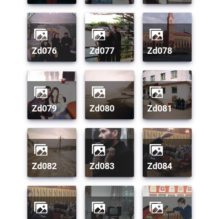
zd076
zd077
zd078
zd079
zd080
zd081
zd082
zd083
zd084