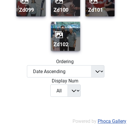
zd099
zd100
zd101
zd102
Ordering
Display Num
Powered by
Phoca Gallery