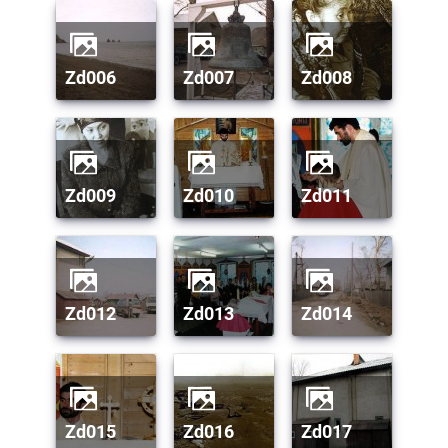
zd006
zd007
zd008
zd009
zd010
zd011
zd012
zd013
zd014
zd015
zd016
zd017