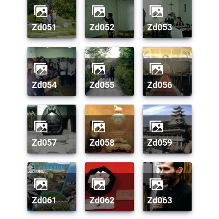
zd051
zd052
zd053
zd054
zd055
zd056
zd057
zd058
zd059
zd061
zd062
zd063