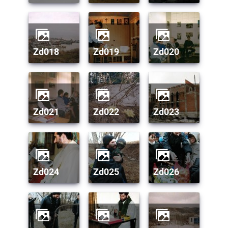
zd018
zd019
zd020
zd021
zd022
zd023
zd024
zd025
zd026