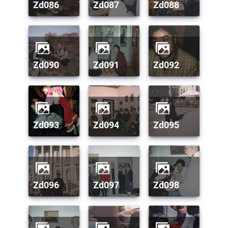
zd086
zd087
zd088
zd090
zd091
zd092
zd093
zd094
zd095
zd096
zd097
zd098