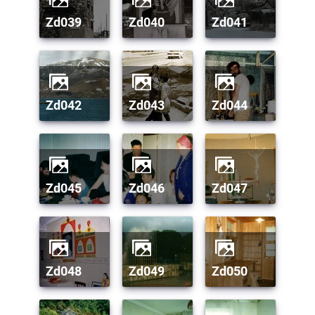
zd039
zd040
zd041
zd042
zd043
zd044
zd045
zd046
zd047
zd048
zd049
zd050