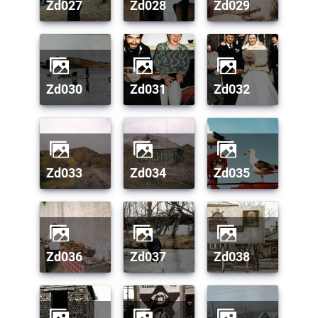
zd027
zd028
zd029
zd030
zd031
zd032
zd033
zd034
zd035
zd036
zd037
zd038