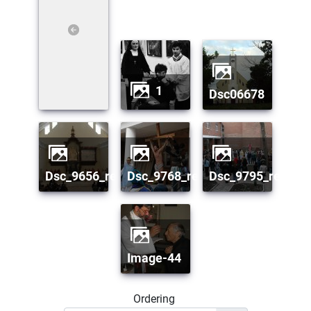
1
dsc06678
dsc_9656_resize
dsc_9768_resize
dsc_9795_resize
image-44
Ordering