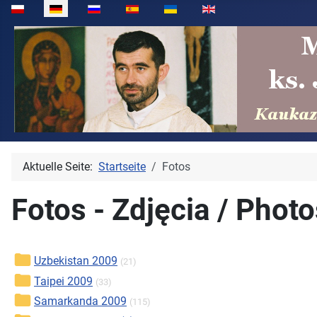
Sprache auswählen
Aktuelle Seite:
Startseite
Fotos
Fotos - Zdjęcia / Phot
Uzbekistan 2009
(21)
Taipei 2009
(33)
Samarkanda 2009
(115)