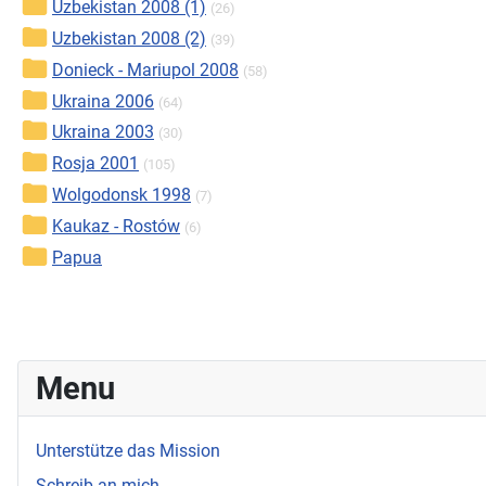
Uzbekistan 2008 (1)
(26)
Uzbekistan 2008 (2)
(39)
Donieck - Mariupol 2008
(58)
Ukraina 2006
(64)
Ukraina 2003
(30)
Rosja 2001
(105)
Wolgodonsk 1998
(7)
Kaukaz - Rostów
(6)
Papua
Menu
Unterstütze das Mission
Schreib an mich